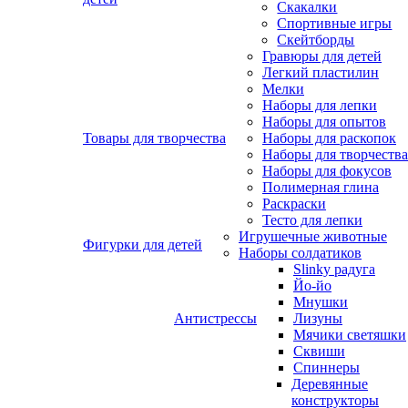
Скакалки
Спортивные игры
Скейтборды
Гравюры для детей
Легкий пластилин
Мелки
Наборы для лепки
Наборы для опытов
Товары для творчества
Наборы для раскопок
Наборы для творчества
Наборы для фокусов
Полимерная глина
Раскраски
Тесто для лепки
Игрушечные животные
Фигурки для детей
Наборы солдатиков
Slinky радуга
Йо-йо
Мнушки
Антистрессы
Лизуны
Мячики светяшки
Сквиши
Спиннеры
Деревянные
конструкторы