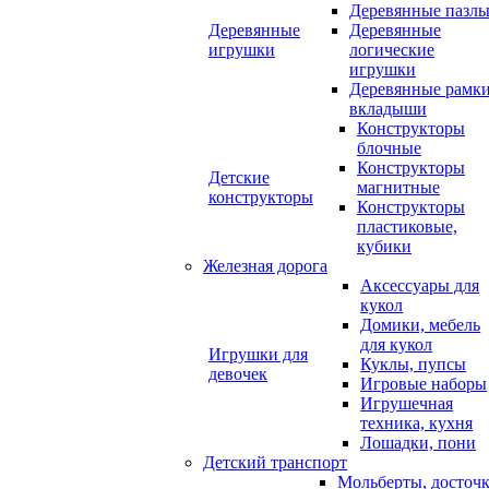
Деревянные пазл
Деревянные
Деревянные
игрушки
логические
игрушки
Деревянные рамк
вкладыши
Конструкторы
блочные
Конструкторы
Детские
магнитные
конструкторы
Конструкторы
пластиковые,
кубики
Железная дорога
Аксессуары для
кукол
Домики, мебель
для кукол
Игрушки для
Куклы, пупсы
девочек
Игровые наборы
Игрушечная
техника, кухня
Лошадки, пони
Детский транспорт
Мольберты, досточ