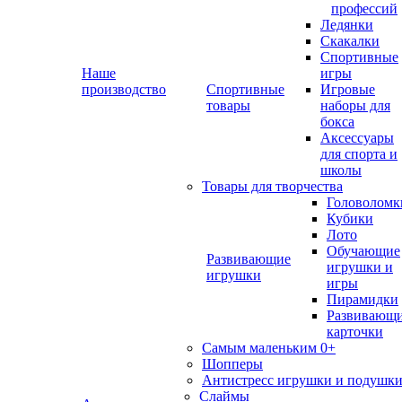
профессий
Ледянки
Скакалки
Спортивные
Наше
игры
производство
Спортивные
Игровые
товары
наборы для
бокса
Аксессуары
для спорта и
школы
Товары для творчества
Головоломк
Кубики
Лото
Обучающие
Развивающие
игрушки и
игрушки
игры
Пирамидки
Развивающ
карточки
Самым маленьким 0+
Шопперы
Антистресс игрушки и подушк
Слаймы