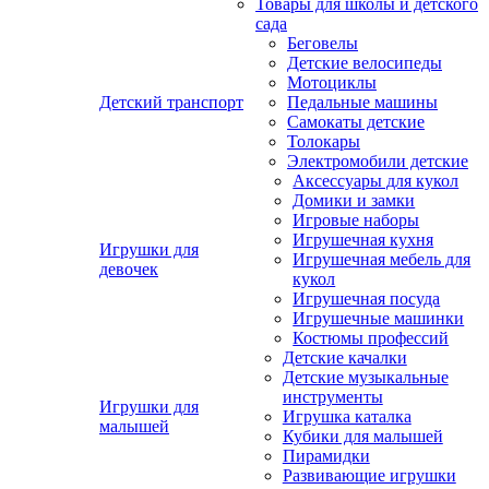
Товары для школы и детского
сада
Беговелы
Детские велосипеды
Мотоциклы
Детский транспорт
Педальные машины
Самокаты детские
Толокары
Электромобили детские
Аксессуары для кукол
Домики и замки
Игровые наборы
Игрушечная кухня
Игрушки для
Игрушечная мебель для
девочек
кукол
Игрушечная посуда
Игрушечные машинки
Костюмы профессий
Детские качалки
Детские музыкальные
инструменты
Игрушки для
Игрушка каталка
малышей
Кубики для малышей
Пирамидки
Развивающие игрушки