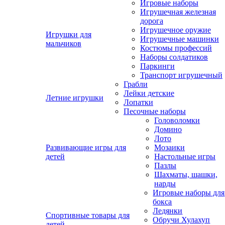
Игровые наборы
Игрушечная железная
дорога
Игрушечное оружие
Игрушки для
Игрушечные машинки
мальчиков
Костюмы профессий
Наборы солдатиков
Паркинги
Транспорт игрушечный
Грабли
Лейки детские
Летние игрушки
Лопатки
Песочные наборы
Головоломки
Домино
Лото
Развивающие игры для
Мозаики
детей
Настольные игры
Пазлы
Шахматы, шашки,
нарды
Игровые наборы для
бокса
Ледянки
Спортивные товары для
Обручи Хулахуп
детей