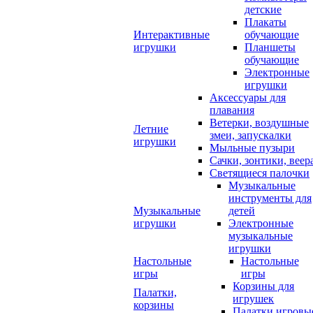
детские
Плакаты
Интерактивные
обучающие
игрушки
Планшеты
обучающие
Электронные
игрушки
Аксессуары для
плавания
Ветерки, воздушные
Летние
змеи, запускалки
игрушки
Мыльные пузыри
Сачки, зонтики, веер
Светящиеся палочки
Музыкальные
инструменты для
Музыкальные
детей
игрушки
Электронные
музыкальные
игрушки
Настольные
Настольные
игры
игры
Корзины для
Палатки,
игрушек
корзины
Палатки игровы