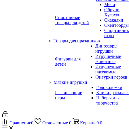
Мячи
Обручи
Хулахуп
Спортивные
Скакалки
товары для детей
Скейтборды
Спортивнн
игры
Товары для праздников
Динозавры
игрушки
Игрушечные
Фигурки для
животные
детей
Игрушечные
насекомые
Фигурки героев
Мягкие игрушки
Головоломки
Развивающие
Книги, раскрас
игры
Наборы для
творчества
Сравнение
0
Отложенные
0
Корзина
0
0