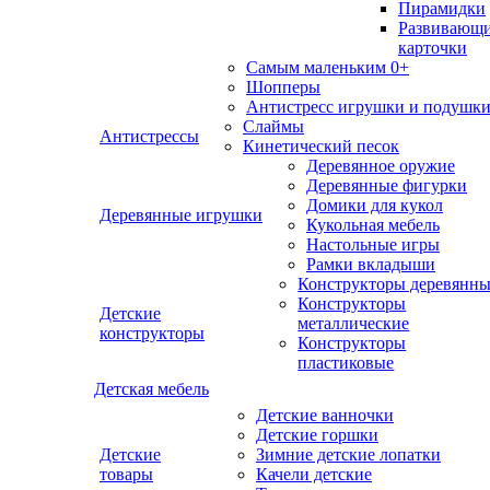
Пирамидки
Развивающ
карточки
Самым маленьким 0+
Шопперы
Антистресс игрушки и подушк
Слаймы
Антистрессы
Кинетический песок
Деревянное оружие
Деревянные фигурки
Домики для кукол
Деревянные игрушки
Кукольная мебель
Настольные игры
Рамки вкладыши
Конструкторы деревянн
Конструкторы
Детские
металлические
конструкторы
Конструкторы
пластиковые
Детская мебель
Детские ванночки
Детские горшки
Детские
Зимние детские лопатки
товары
Качели детские