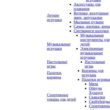
Аксессуары для
плавания
Ветерки, воздушные
Летние
змеи, запускалки
игрушки
Мыльные пузыри
Сачки, зонтики, веер
Светящиеся палочки
Музыкальные
инструменты для
Музыкальные
детей
игрушки
Электронные
музыкальные
игрушки
Настольные
Настольные
игры
игры
Корзины для
Палатки,
игрушек
корзины
Палатки игровы
Мячи
Обручи
Хулахуп
Спортивные
Скакалки
товары для детей
Скейтборды
Спортивнн