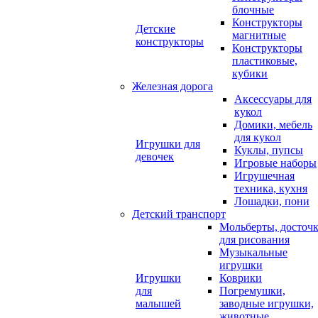
блочные
Конструкторы
Детские
магнитные
конструкторы
Конструкторы
пластиковые,
кубики
Железная дорога
Аксессуары для
кукол
Домики, мебель
для кукол
Игрушки для
Куклы, пупсы
девочек
Игровые наборы
Игрушечная
техника, кухня
Лошадки, пони
Детский транспорт
Мольберты, досточ
для рисования
Музыкальные
игрушки
Игрушки
Коврики
для
Погремушки,
малышей
заводные игрушки,
животные