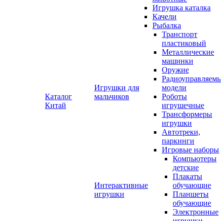
Игрушка каталка
Качели
Рыбалка
Транспорт
пластиковый
Металлические
машинки
Оружие
Радиоуправляем
Игрушки для
модели
Каталог
мальчиков
Роботы
Китай
игрушечные
Трансформеры
игрушки
Автотреки,
паркинги
Игровые наборы
Компьютеры
детские
Плакаты
Интерактивные
обучающие
игрушки
Планшеты
обучающие
Электронные
игрушки