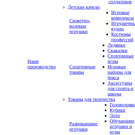
солдатиков
Детские качели
Игровые
комплексы
Сюжетно-
Игрушечн
ролевые
кухни
игрушки
Костюмы
профессий
Ледянки
Скакалки
Спортивные
Наше
игры
производство
Спортивные
Игровые
товары
наборы для
бокса
Аксессуары
для спорта и
школы
Товары для творчества
Головоломк
Кубики
Лото
Обучающие
Развивающие
игрушки и
игрушки
игры