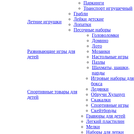
Паркинги
Транспорт игрушечный
Грабли
Лейки детские
Летние игрушки
Лопатки
Песочные наборы
Головоломки
Домино
Лото
Развивающие игры для
Мозаики
детей
Настольные игры
Пазлы
Шахматы, шашки,
нарды
Игровые наборы для
бокса
Ледянки
Спортивные товары для
Обручи Хулахуп
детей
Скакалки
Спортивные игры
Скейтборды
Гравюры для детей
Легкий пластилин
Мелки
Наборы для лепки