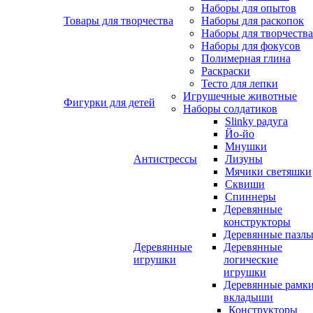
Наборы для опытов
Товары для творчества
Наборы для раскопок
Наборы для творчества
Наборы для фокусов
Полимерная глина
Раскраски
Тесто для лепки
Игрушечные животные
Фигурки для детей
Наборы солдатиков
Slinky радуга
Йо-йо
Мнушки
Антистрессы
Лизуны
Мячики светяшки
Сквиши
Спиннеры
Деревянные
конструкторы
Деревянные пазл
Деревянные
Деревянные
игрушки
логические
игрушки
Деревянные рамк
вкладыши
Конструкторы