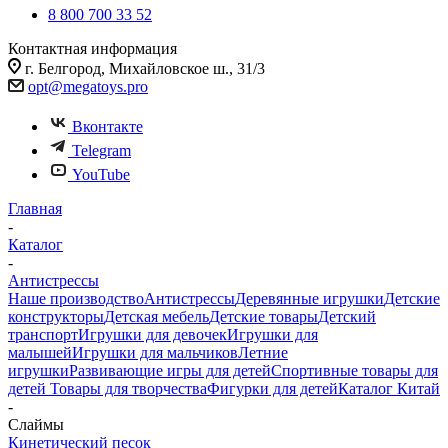
8 800 700 33 52
Контактная информация
г. Белгород, Михайловское ш., 31/3
opt@megatoys.pro
Вконтакте
Telegram
YouTube
Главная
-
Каталог
-
Антистрессы
Наше производство
Антистрессы
Деревянные игрушки
Детские
конструкторы
Детская мебель
Детские товары
Детский
транспорт
Игрушки для девочек
Игрушки для
малышей
Игрушки для мальчиков
Летние
игрушки
Развивающие игры для детей
Спортивные товары для
детей
Товары для творчества
Фигурки для детей
Каталог Китай
-
Слаймы
Кинетический песок