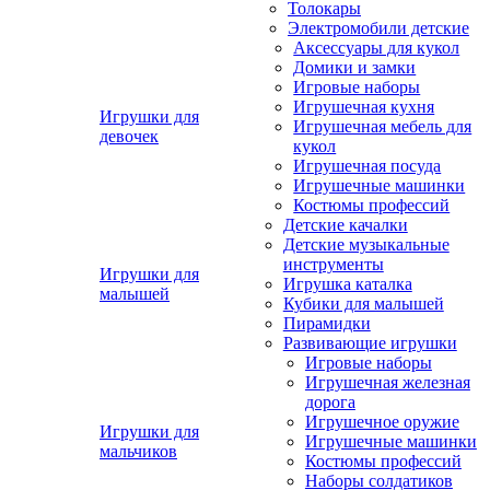
Толокары
Электромобили детские
Аксессуары для кукол
Домики и замки
Игровые наборы
Игрушечная кухня
Игрушки для
Игрушечная мебель для
девочек
кукол
Игрушечная посуда
Игрушечные машинки
Костюмы профессий
Детские качалки
Детские музыкальные
инструменты
Игрушки для
Игрушка каталка
малышей
Кубики для малышей
Пирамидки
Развивающие игрушки
Игровые наборы
Игрушечная железная
дорога
Игрушечное оружие
Игрушки для
Игрушечные машинки
мальчиков
Костюмы профессий
Наборы солдатиков