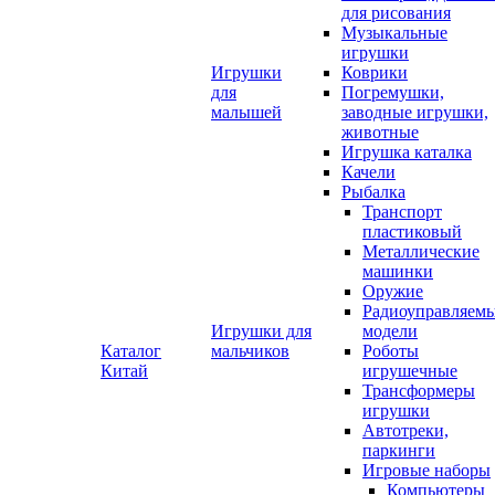
для рисования
Музыкальные
игрушки
Игрушки
Коврики
для
Погремушки,
малышей
заводные игрушки,
животные
Игрушка каталка
Качели
Рыбалка
Транспорт
пластиковый
Металлические
машинки
Оружие
Радиоуправляем
Игрушки для
модели
Каталог
мальчиков
Роботы
Китай
игрушечные
Трансформеры
игрушки
Автотреки,
паркинги
Игровые наборы
Компьютеры