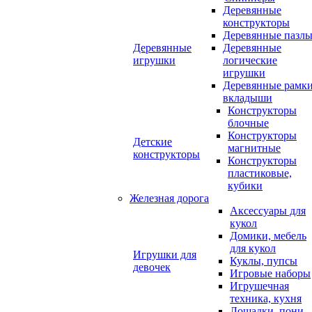
Деревянные
конструкторы
Деревянные пазл
Деревянные
Деревянные
игрушки
логические
игрушки
Деревянные рамк
вкладыши
Конструкторы
блочные
Конструкторы
Детские
магнитные
конструкторы
Конструкторы
пластиковые,
кубики
Железная дорога
Аксессуары для
кукол
Домики, мебель
для кукол
Игрушки для
Куклы, пупсы
девочек
Игровые наборы
Игрушечная
техника, кухня
Лошадки, пони