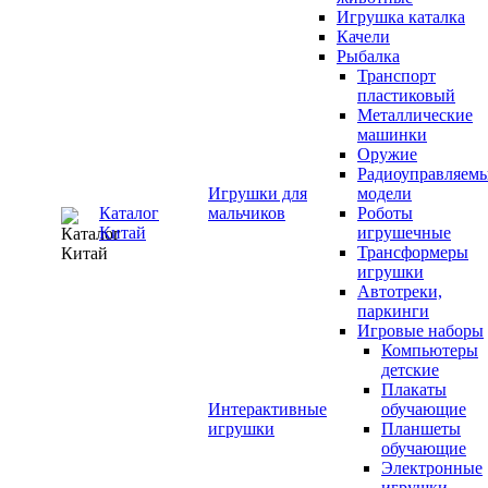
Игрушка каталка
Качели
Рыбалка
Транспорт
пластиковый
Металлические
машинки
Оружие
Радиоуправляем
Игрушки для
модели
Каталог
мальчиков
Роботы
Китай
игрушечные
Трансформеры
игрушки
Автотреки,
паркинги
Игровые наборы
Компьютеры
детские
Плакаты
Интерактивные
обучающие
игрушки
Планшеты
обучающие
Электронные
игрушки