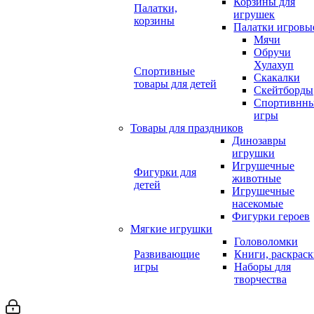
Корзины для
Палатки,
игрушек
корзины
Палатки игровы
Мячи
Обручи
Хулахуп
Спортивные
Скакалки
товары для детей
Скейтборды
Спортивнн
игры
Товары для праздников
Динозавры
игрушки
Игрушечные
Фигурки для
животные
детей
Игрушечные
насекомые
Фигурки героев
Мягкие игрушки
Головоломки
Развивающие
Книги, раскрас
игры
Наборы для
творчества