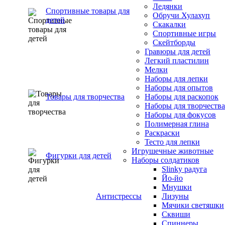
Ледянки
Спортивные товары для
Обручи Хулахуп
детей
Скакалки
Спортивные игры
Скейтборды
Гравюры для детей
Легкий пластилин
Мелки
Наборы для лепки
Наборы для опытов
Товары для творчества
Наборы для раскопок
Наборы для творчества
Наборы для фокусов
Полимерная глина
Раскраски
Тесто для лепки
Игрушечные животные
Фигурки для детей
Наборы солдатиков
Slinky радуга
Йо-йо
Мнушки
Антистрессы
Лизуны
Мячики светяшки
Сквиши
Спиннеры