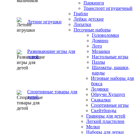
Паркинги
Транспорт игрушечный
Грабли
Лейки детские
Летние игрушки
Лопатки
Песочные наборы
Головоломки
Домино
Лото
Развивающие игры для
Мозаики
детей
Настольные игры
Пазлы
Шахматы, шашки,
нарды
Игровые наборы для
бокса
Ледянки
Спортивные товары для
Обручи Хулахуп
детей
Скакалки
Спортивные игры
Скейтборды
Гравюры для детей
Легкий пластилин
Мелки
Наборы для лепки