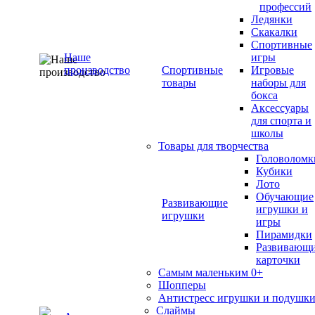
профессий
Ледянки
Скакалки
Спортивные
Наше
игры
производство
Спортивные
Игровые
товары
наборы для
бокса
Аксессуары
для спорта и
школы
Товары для творчества
Головоломк
Кубики
Лото
Обучающие
Развивающие
игрушки и
игрушки
игры
Пирамидки
Развивающ
карточки
Самым маленьким 0+
Шопперы
Антистресс игрушки и подушк
Слаймы