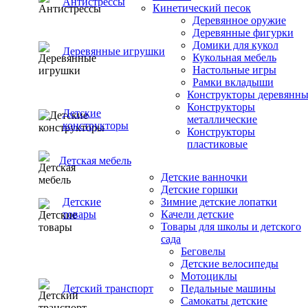
Антистрессы
Кинетический песок
Деревянное оружие
Деревянные фигурки
Домики для кукол
Деревянные игрушки
Кукольная мебель
Настольные игры
Рамки вкладыши
Конструкторы деревянн
Конструкторы
Детские
металлические
конструкторы
Конструкторы
пластиковые
Детская мебель
Детские ванночки
Детские горшки
Детские
Зимние детские лопатки
товары
Качели детские
Товары для школы и детского
сада
Беговелы
Детские велосипеды
Мотоциклы
Детский транспорт
Педальные машины
Самокаты детские