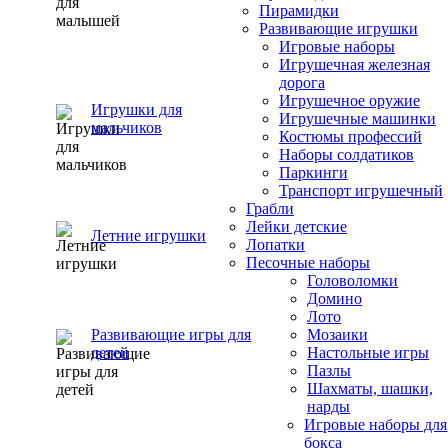
Пирамидки
Развивающие игрушки
Игровые наборы
Игрушечная железная
дорога
Игрушечное оружие
Игрушки для
Игрушечные машинки
мальчиков
Костюмы профессий
Наборы солдатиков
Паркинги
Транспорт игрушечный
Грабли
Лейки детские
Летние игрушки
Лопатки
Песочные наборы
Головоломки
Домино
Лото
Развивающие игры для
Мозаики
детей
Настольные игры
Пазлы
Шахматы, шашки,
нарды
Игровые наборы для
бокса