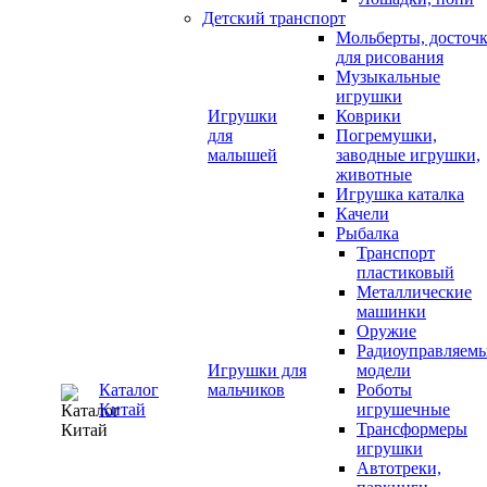
Детский транспорт
Мольберты, досточ
для рисования
Музыкальные
игрушки
Игрушки
Коврики
для
Погремушки,
малышей
заводные игрушки,
животные
Игрушка каталка
Качели
Рыбалка
Транспорт
пластиковый
Металлические
машинки
Оружие
Радиоуправляем
Игрушки для
модели
Каталог
мальчиков
Роботы
Китай
игрушечные
Трансформеры
игрушки
Автотреки,