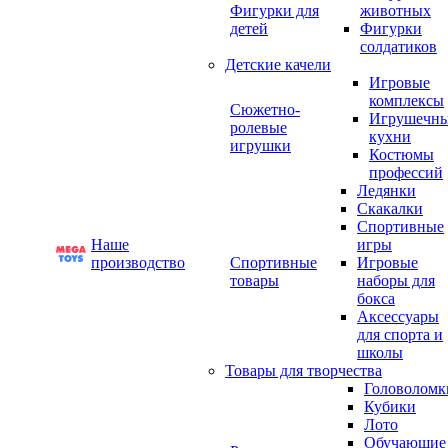
Фигурки для
животных
детей
Фигурки
солдатиков
Детские качели
Игровые
комплексы
Сюжетно-
Игрушечн
ролевые
кухни
игрушки
Костюмы
профессий
Ледянки
Скакалки
Спортивные
Наше
игры
производство
Спортивные
Игровые
товары
наборы для
бокса
Аксессуары
для спорта и
школы
Товары для творчества
Головоломк
Кубики
Лото
Обучающие