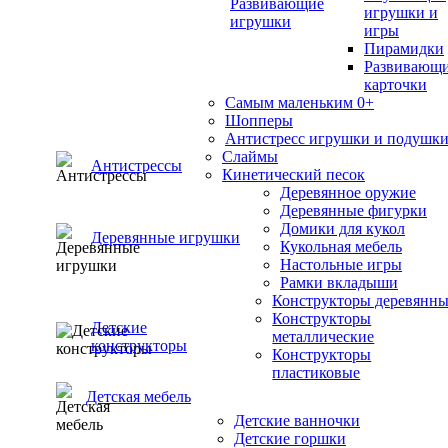
Развивающие
игрушки и
игрушки
игры
Пирамидки
Развивающ
карточки
Самым маленьким 0+
Шопперы
Антистресс игрушки и подушк
Слаймы
Антистрессы
Кинетический песок
Деревянное оружие
Деревянные фигурки
Домики для кукол
Деревянные игрушки
Кукольная мебель
Настольные игры
Рамки вкладыши
Конструкторы деревянн
Конструкторы
Детские
металлические
конструкторы
Конструкторы
пластиковые
Детская мебель
Детские ванночки
Детские горшки