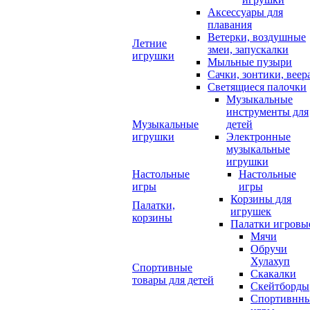
Аксессуары для
плавания
Ветерки, воздушные
Летние
змеи, запускалки
игрушки
Мыльные пузыри
Сачки, зонтики, веер
Светящиеся палочки
Музыкальные
инструменты для
Музыкальные
детей
игрушки
Электронные
музыкальные
игрушки
Настольные
Настольные
игры
игры
Корзины для
Палатки,
игрушек
корзины
Палатки игровы
Мячи
Обручи
Хулахуп
Спортивные
Скакалки
товары для детей
Скейтборды
Спортивнн