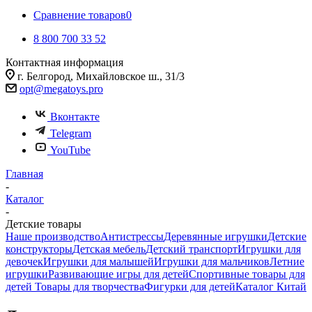
Сравнение товаров
0
8 800 700 33 52
Контактная информация
г. Белгород, Михайловское ш., 31/3
opt@megatoys.pro
Вконтакте
Telegram
YouTube
Главная
-
Каталог
-
Детские товары
Наше производство
Антистрессы
Деревянные игрушки
Детские
конструкторы
Детская мебель
Детский транспорт
Игрушки для
девочек
Игрушки для малышей
Игрушки для мальчиков
Летние
игрушки
Развивающие игры для детей
Спортивные товары для
детей
Товары для творчества
Фигурки для детей
Каталог Китай