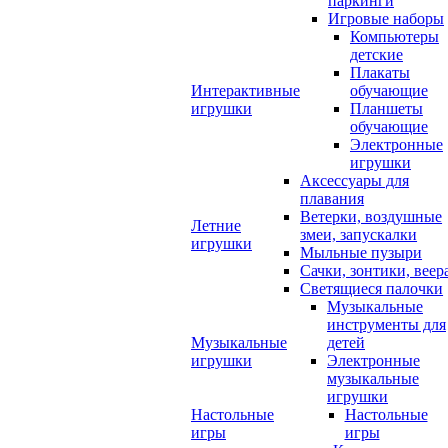
паркинги
Игровые наборы
Компьютеры
детские
Плакаты
Интерактивные
обучающие
игрушки
Планшеты
обучающие
Электронные
игрушки
Аксессуары для
плавания
Ветерки, воздушные
Летние
змеи, запускалки
игрушки
Мыльные пузыри
Сачки, зонтики, веер
Светящиеся палочки
Музыкальные
инструменты для
Музыкальные
детей
игрушки
Электронные
музыкальные
игрушки
Настольные
Настольные
игры
игры