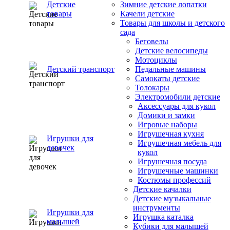
Детские
Зимние детские лопатки
товары
Качели детские
Товары для школы и детского
сада
Беговелы
Детские велосипеды
Мотоциклы
Детский транспорт
Педальные машины
Самокаты детские
Толокары
Электромобили детские
Аксессуары для кукол
Домики и замки
Игровые наборы
Игрушечная кухня
Игрушки для
Игрушечная мебель для
девочек
кукол
Игрушечная посуда
Игрушечные машинки
Костюмы профессий
Детские качалки
Детские музыкальные
инструменты
Игрушки для
Игрушка каталка
малышей
Кубики для малышей