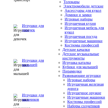
Толокары
Электромобили детские
Аксессуары для кукол
Домики и замки
Игровые наборы
Игрушечная кухня
Игрушки для
Игрушечная мебель для
девочек
кукол
Игрушечная посуда
Игрушечные машинки
Костюмы профессий
Детские качалки
Детские музыкальные
инструменты
Игрушки для
Игрушка каталка
малышей
Кубики для малышей
Пирамидки
Развивающие игрушки
Игровые наборы
Игрушечная железная
дорога
Игрушечное оружие
Игрушки для
Игрушечные машинки
мальчиков
Костюмы профессий
Наборы солдатиков