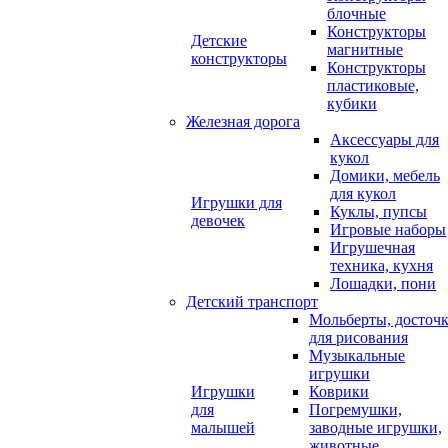
блочные
Конструкторы
Детские
магнитные
конструкторы
Конструкторы
пластиковые,
кубики
Железная дорога
Аксессуары для
кукол
Домики, мебель
для кукол
Игрушки для
Куклы, пупсы
девочек
Игровые наборы
Игрушечная
техника, кухня
Лошадки, пони
Детский транспорт
Мольберты, досточ
для рисования
Музыкальные
игрушки
Игрушки
Коврики
для
Погремушки,
малышей
заводные игрушки,
животные