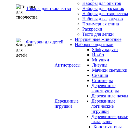
Наборы для опытов
Товары для творчества
Наборы для раскопок
Наборы для творчества
Наборы для фокусов
Полимерная глина
Раскраски
Тесто для лепки
Игрушечные животные
Фигурки для детей
Наборы солдатиков
Slinky радуга
Йо-йо
Мнушки
Антистрессы
Лизуны
Мячики светяшки
Сквиши
Спиннеры
Деревянные
конструкторы
Деревянные пазл
Деревянные
Деревянные
игрушки
логические
игрушки
Деревянные рамк
вкладыши
Конструкторы