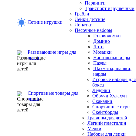
Паркинги
Транспорт игрушечный
Грабли
Лейки детские
Летние игрушки
Лопатки
Песочные наборы
Головоломки
Домино
Лото
Развивающие игры для
Мозаики
детей
Настольные игры
Пазлы
Шахматы, шашки,
нарды
Игровые наборы для
бокса
Ледянки
Спортивные товары для
Обручи Хулахуп
детей
Скакалки
Спортивные игры
Скейтборды
Гравюры для детей
Легкий пластилин
Мелки
Наборы для лепки