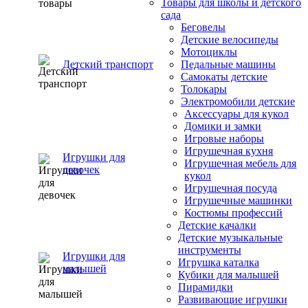
Товары для школы и детского
сада
Беговелы
Детские велосипеды
Мотоциклы
Детский транспорт
Педальные машины
Самокаты детские
Толокары
Электромобили детские
Аксессуары для кукол
Домики и замки
Игровые наборы
Игрушечная кухня
Игрушки для
Игрушечная мебель для
девочек
кукол
Игрушечная посуда
Игрушечные машинки
Костюмы профессий
Детские качалки
Детские музыкальные
инструменты
Игрушки для
Игрушка каталка
малышей
Кубики для малышей
Пирамидки
Развивающие игрушки