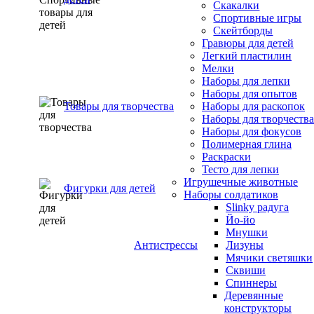
Скакалки
Спортивные игры
Скейтборды
Гравюры для детей
Легкий пластилин
Мелки
Наборы для лепки
Наборы для опытов
Товары для творчества
Наборы для раскопок
Наборы для творчества
Наборы для фокусов
Полимерная глина
Раскраски
Тесто для лепки
Игрушечные животные
Фигурки для детей
Наборы солдатиков
Slinky радуга
Йо-йо
Мнушки
Антистрессы
Лизуны
Мячики светяшки
Сквиши
Спиннеры
Деревянные
конструкторы