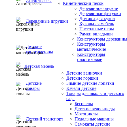
Антистрессы
Кинетический песок
Деревянное оружие
Деревянные фигурки
Домики для кукол
Деревянные игрушки
Кукольная мебель
Настольные игры
Рамки вкладыши
Конструкторы деревянн
Конструкторы
Детские
металлические
конструкторы
Конструкторы
пластиковые
Детская мебель
Детские ванночки
Детские горшки
Детские
Зимние детские лопатки
товары
Качели детские
Товары для школы и детского
сада
Беговелы
Детские велосипеды
Мотоциклы
Детский транспорт
Педальные машины
Самокаты детские