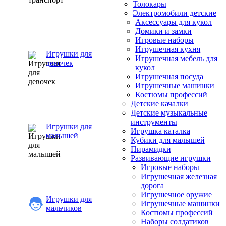
Толокары
Электромобили детские
Аксессуары для кукол
Домики и замки
Игровые наборы
Игрушечная кухня
Игрушки для
Игрушечная мебель для
девочек
кукол
Игрушечная посуда
Игрушечные машинки
Костюмы профессий
Детские качалки
Детские музыкальные
инструменты
Игрушки для
Игрушка каталка
малышей
Кубики для малышей
Пирамидки
Развивающие игрушки
Игровые наборы
Игрушечная железная
дорога
Игрушечное оружие
Игрушки для
Игрушечные машинки
мальчиков
Костюмы профессий
Наборы солдатиков