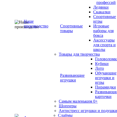
профессий
Ледянки
Скакалки
Спортивные
Наше
игры
производство
Спортивные
Игровые
товары
наборы для
бокса
Аксессуары
для спорта и
школы
Товары для творчества
Головоломк
Кубики
Лото
Обучающие
Развивающие
игрушки и
игрушки
игры
Пирамидки
Развивающ
карточки
Самым маленьким 0+
Шопперы
Антистресс игрушки и подушк
Слаймы