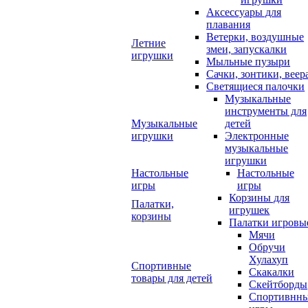
Аксессуары для
плавания
Ветерки, воздушные
Летние
змеи, запускалки
игрушки
Мыльные пузыри
Сачки, зонтики, веер
Светящиеся палочки
Музыкальные
инструменты для
Музыкальные
детей
игрушки
Электронные
музыкальные
игрушки
Настольные
Настольные
игры
игры
Корзины для
Палатки,
игрушек
корзины
Палатки игровы
Мячи
Обручи
Хулахуп
Спортивные
Скакалки
товары для детей
Скейтборды
Спортивнн