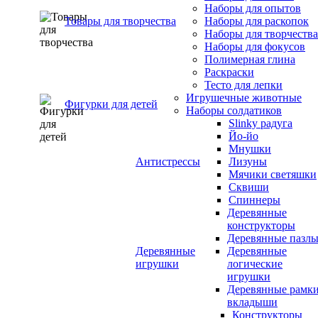
Наборы для опытов
Товары для творчества
Наборы для раскопок
Наборы для творчества
Наборы для фокусов
Полимерная глина
Раскраски
Тесто для лепки
Игрушечные животные
Фигурки для детей
Наборы солдатиков
Slinky радуга
Йо-йо
Мнушки
Антистрессы
Лизуны
Мячики светяшки
Сквиши
Спиннеры
Деревянные
конструкторы
Деревянные пазл
Деревянные
Деревянные
игрушки
логические
игрушки
Деревянные рамк
вкладыши
Конструкторы