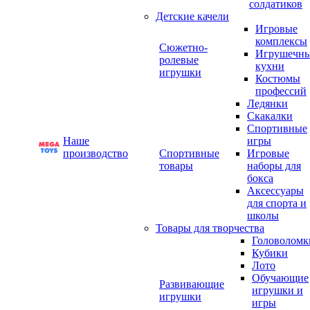
солдатиков
Детские качели
Игровые
комплексы
Сюжетно-
Игрушечн
ролевые
кухни
игрушки
Костюмы
профессий
Ледянки
Скакалки
Спортивные
Наше
игры
производство
Спортивные
Игровые
товары
наборы для
бокса
Аксессуары
для спорта и
школы
Товары для творчества
Головоломк
Кубики
Лото
Обучающие
Развивающие
игрушки и
игрушки
игры