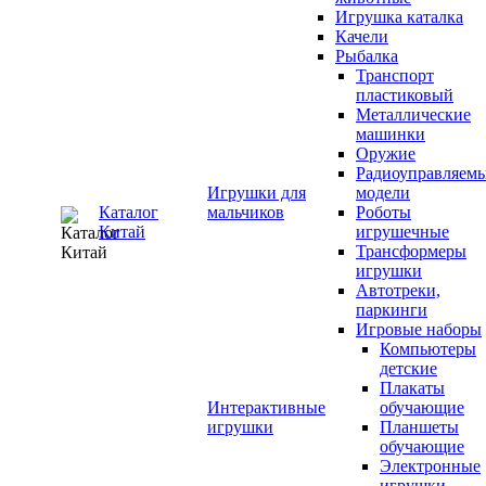
Игрушка каталка
Качели
Рыбалка
Транспорт
пластиковый
Металлические
машинки
Оружие
Радиоуправляем
Игрушки для
модели
Каталог
мальчиков
Роботы
Китай
игрушечные
Трансформеры
игрушки
Автотреки,
паркинги
Игровые наборы
Компьютеры
детские
Плакаты
Интерактивные
обучающие
игрушки
Планшеты
обучающие
Электронные
игрушки