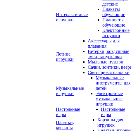
детские
Плакаты
Интерактивные
обучающие
игрушки
Планшеты
обучающие
Электронные
игрушки
Аксессуары для
плавания
Ветерки, воздушные
Летние
змеи, запускалки
игрушки
Мыльные пузыри
Сачки, зонтики, веер
Светящиеся палочки
Музыкальные
инструменты для
Музыкальные
детей
игрушки
Электронные
музыкальные
игрушки
Настольные
Настольные
игры
игры
Корзины для
Палатки,
игрушек
корзины
Палатки игровы