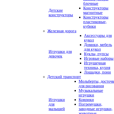
блочные
Конструкторы
Детские
магнитные
конструкторы
Конструкторы
пластиковые,
кубики
Железная дорога
Аксессуары для
кукол
Домики, мебель
для кукол
Игрушки для
Куклы, пупсы
девочек
Игровые наборы
Игрушечная
техника, кухня
Лошадки, пони
Детский транспорт
Мольберты, досточ
для рисования
Музыкальные
игрушки
Игрушки
Коврики
для
Погремушки,
малышей
заводные игрушки,
животные