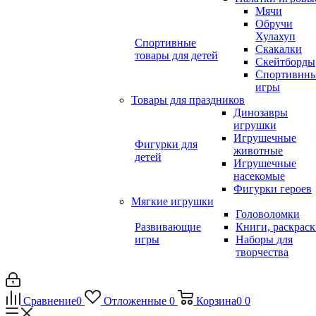
Мячи
Обручи
Хулахуп
Спортивные
Скакалки
товары для детей
Скейтборды
Спортивнн
игры
Товары для праздников
Динозавры
игрушки
Игрушечные
Фигурки для
животные
детей
Игрушечные
насекомые
Фигурки героев
Мягкие игрушки
Головоломки
Развивающие
Книги, раскрас
игры
Наборы для
творчества
Сравнение
0
Отложенные
0
Корзина
0
0