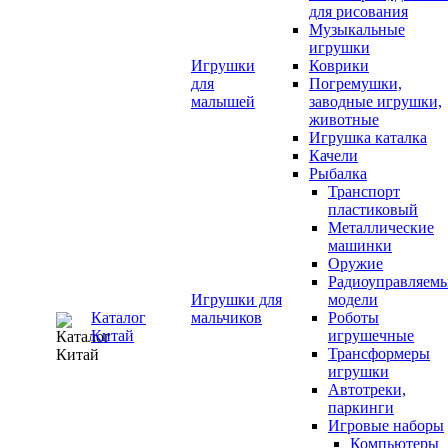
для рисования
Музыкальные
игрушки
Игрушки
Коврики
для
Погремушки,
малышей
заводные игрушки,
животные
Игрушка каталка
Качели
Рыбалка
Транспорт
пластиковый
Металлические
машинки
Оружие
Радиоуправляем
Игрушки для
модели
Каталог
мальчиков
Роботы
Китай
игрушечные
Трансформеры
игрушки
Автотреки,
паркинги
Игровые наборы
Компьютеры