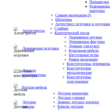
Пирамидки
Развивающ
карточки
Самым маленьким 0+
Шопперы
Антистресс игрушки и подушк
Слаймы
Антистрессы
Кинетический песок
Деревянное оружие
Деревянные фигурки
Домики для кукол
Деревянные игрушки
Кукольная мебель
Настольные игры
Рамки вкладыши
Конструкторы деревянн
Конструкторы
Детские
металлические
конструкторы
Конструкторы
пластиковые
Детская мебель
Детские ванночки
Детские горшки
Детские
Зимние детские лопатки
товары
Качели детские