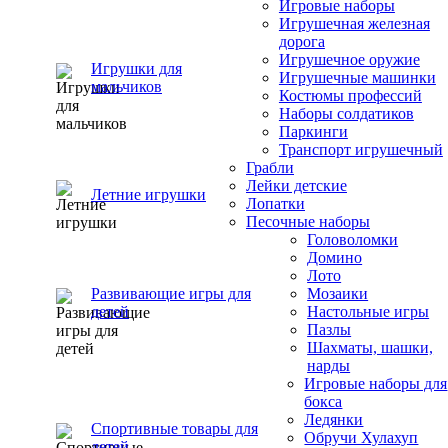
Игровые наборы
Игрушечная железная
дорога
Игрушечное оружие
Игрушки для
Игрушечные машинки
мальчиков
Костюмы профессий
Наборы солдатиков
Паркинги
Транспорт игрушечный
Грабли
Лейки детские
Летние игрушки
Лопатки
Песочные наборы
Головоломки
Домино
Лото
Развивающие игры для
Мозаики
детей
Настольные игры
Пазлы
Шахматы, шашки,
нарды
Игровые наборы для
бокса
Ледянки
Спортивные товары для
Обручи Хулахуп
детей