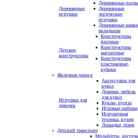
Деревянные пазл
Деревянные
Деревянные
игрушки
логические
игрушки
Деревянные рамк
вкладыши
Конструкторы
блочные
Конструкторы
Детские
магнитные
конструкторы
Конструкторы
пластиковые,
кубики
Железная дорога
Аксессуары для
кукол
Домики, мебель
для кукол
Игрушки для
Куклы, пупсы
девочек
Игровые наборы
Игрушечная
техника, кухня
Лошадки, пони
Детский транспорт
Мольберты, досточ