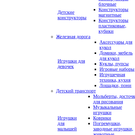
блочные
Конструкторы
Детские
магнитные
конструкторы
Конструкторы
пластиковые,
кубики
Железная дорога
Аксессуары для
кукол
Домики, мебель
для кукол
Игрушки для
Куклы, пупсы
девочек
Игровые наборы
Игрушечная
техника, кухня
Лошадки, пони
Детский транспорт
Мольберты, досточ
для рисования
Музыкальные
игрушки
Игрушки
Коврики
для
Погремушки,
малышей
заводные игрушки,
животные