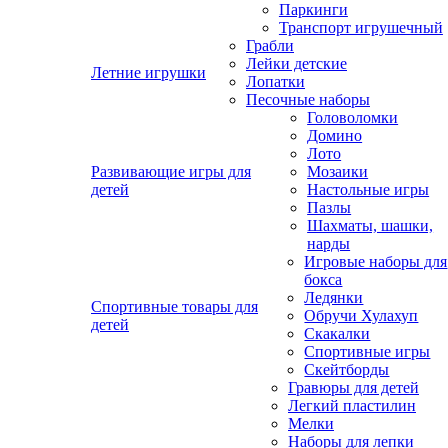
Паркинги
Транспорт игрушечный
Грабли
Лейки детские
Летние игрушки
Лопатки
Песочные наборы
Головоломки
Домино
Лото
Развивающие игры для
Мозаики
детей
Настольные игры
Пазлы
Шахматы, шашки,
нарды
Игровые наборы для
бокса
Ледянки
Спортивные товары для
Обручи Хулахуп
детей
Скакалки
Спортивные игры
Скейтборды
Гравюры для детей
Легкий пластилин
Мелки
Наборы для лепки