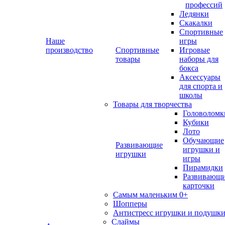
профессий
Ледянки
Скакалки
Спортивные
Наше
игры
производство
Спортивные
Игровые
товары
наборы для
бокса
Аксессуары
для спорта и
школы
Товары для творчества
Головоломк
Кубики
Лото
Обучающие
Развивающие
игрушки и
игрушки
игры
Пирамидки
Развивающ
карточки
Самым маленьким 0+
Шопперы
Антистресс игрушки и подушк
Слаймы