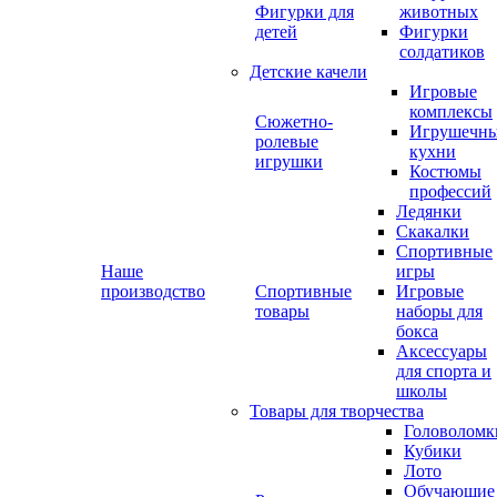
Фигурки для
животных
детей
Фигурки
солдатиков
Детские качели
Игровые
комплексы
Сюжетно-
Игрушечн
ролевые
кухни
игрушки
Костюмы
профессий
Ледянки
Скакалки
Спортивные
Наше
игры
производство
Спортивные
Игровые
товары
наборы для
бокса
Аксессуары
для спорта и
школы
Товары для творчества
Головоломк
Кубики
Лото
Обучающие