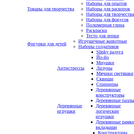
Наборы для опытов
Товары для творчества
Наборы для раскопок
Наборы для творчества
Наборы для фокусов
Полимерная глина
Раскраски
Тесто для лепки
Игрушечные животные
Фигурки для детей
Наборы солдатиков
Slinky радуга
Йо-йо
Мнушки
Антистрессы
Лизуны
Мячики светяшки
Сквиши
Спиннеры
Деревянные
конструкторы
Деревянные пазл
Деревянные
Деревянные
игрушки
логические
игрушки
Деревянные рамк
вкладыши
Конструкторы