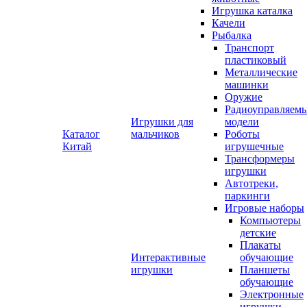
Игрушка каталка
Качели
Рыбалка
Транспорт
пластиковый
Металлические
машинки
Оружие
Радиоуправляем
Игрушки для
модели
Каталог
мальчиков
Роботы
Китай
игрушечные
Трансформеры
игрушки
Автотреки,
паркинги
Игровые наборы
Компьютеры
детские
Плакаты
Интерактивные
обучающие
игрушки
Планшеты
обучающие
Электронные
игрушки