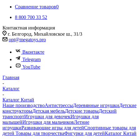
Сравнение товаров
0
8 800 700 33 52
Контактная информация
г. Белгород, Михайловское ш., 31/3
opt@megatoys.pro
Вконтакте
Telegram
YouTube
Главная
-
Каталог
-
Каталог Китай
Наше производство
Антистрессы
Деревянные игрушки
Детские
конструкторы
Детская мебель
Детские товары
Детский
транспорт
Игрушки для девочек
Игрушки для
малышей
Игрушки для мальчиков
Летние
игрушки
Развивающие игры для детей
Спортивные товары для
детей
Товары для творчества
Фигурки для детей
Каталог Китай
-