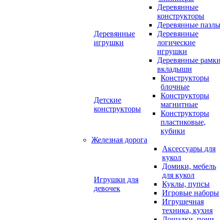
Деревянные
конструкторы
Деревянные пазл
Деревянные
Деревянные
игрушки
логические
игрушки
Деревянные рамк
вкладыши
Конструкторы
блочные
Конструкторы
Детские
магнитные
конструкторы
Конструкторы
пластиковые,
кубики
Железная дорога
Аксессуары для
кукол
Домики, мебель
для кукол
Игрушки для
Куклы, пупсы
девочек
Игровые наборы
Игрушечная
техника, кухня
Лошадки, пони