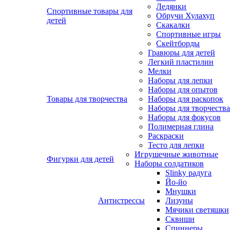
Ледянки
Спортивные товары для
Обручи Хулахуп
детей
Скакалки
Спортивные игры
Скейтборды
Гравюры для детей
Легкий пластилин
Мелки
Наборы для лепки
Наборы для опытов
Товары для творчества
Наборы для раскопок
Наборы для творчества
Наборы для фокусов
Полимерная глина
Раскраски
Тесто для лепки
Игрушечные животные
Фигурки для детей
Наборы солдатиков
Slinky радуга
Йо-йо
Мнушки
Антистрессы
Лизуны
Мячики светяшки
Сквиши
Спиннеры