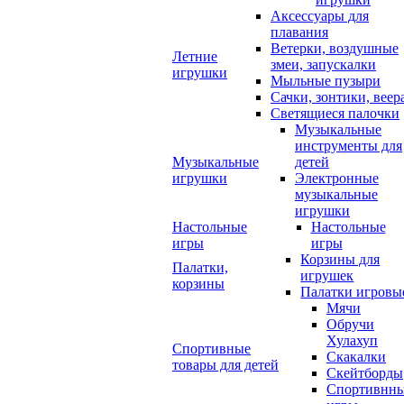
Аксессуары для
плавания
Ветерки, воздушные
Летние
змеи, запускалки
игрушки
Мыльные пузыри
Сачки, зонтики, веер
Светящиеся палочки
Музыкальные
инструменты для
Музыкальные
детей
игрушки
Электронные
музыкальные
игрушки
Настольные
Настольные
игры
игры
Корзины для
Палатки,
игрушек
корзины
Палатки игровы
Мячи
Обручи
Хулахуп
Спортивные
Скакалки
товары для детей
Скейтборды
Спортивнн