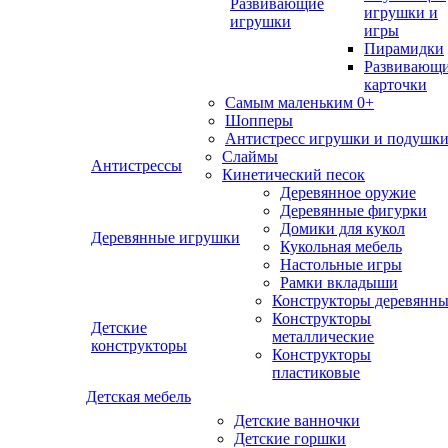
Развивающие
игрушки и
игрушки
игры
Пирамидки
Развивающ
карточки
Самым маленьким 0+
Шопперы
Антистресс игрушки и подушк
Слаймы
Антистрессы
Кинетический песок
Деревянное оружие
Деревянные фигурки
Домики для кукол
Деревянные игрушки
Кукольная мебель
Настольные игры
Рамки вкладыши
Конструкторы деревянн
Конструкторы
Детские
металлические
конструкторы
Конструкторы
пластиковые
Детская мебель
Детские ванночки
Детские горшки