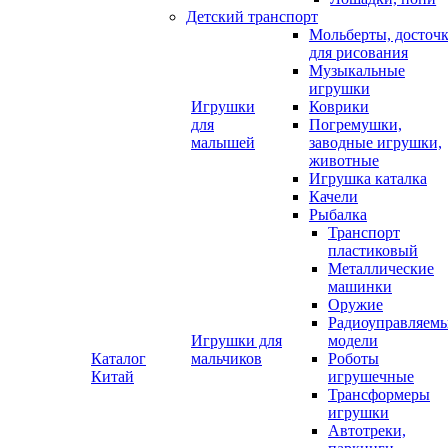
Детский транспорт
Мольберты, досточ
для рисования
Музыкальные
игрушки
Игрушки
Коврики
для
Погремушки,
малышей
заводные игрушки,
животные
Игрушка каталка
Качели
Рыбалка
Транспорт
пластиковый
Металлические
машинки
Оружие
Радиоуправляем
Игрушки для
модели
Каталог
мальчиков
Роботы
Китай
игрушечные
Трансформеры
игрушки
Автотреки,