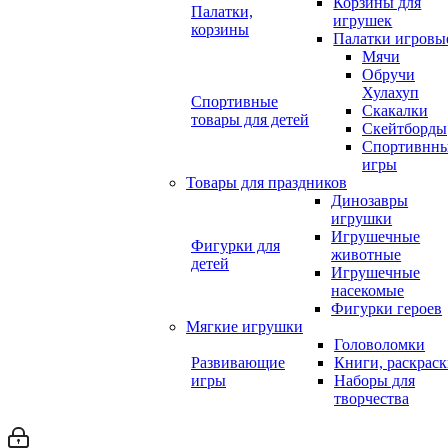
Корзины для
Палатки,
игрушек
корзины
Палатки игровы
Мячи
Обручи
Хулахуп
Спортивные
Скакалки
товары для детей
Скейтборды
Спортивнн
игры
Товары для праздников
Динозавры
игрушки
Игрушечные
Фигурки для
животные
детей
Игрушечные
насекомые
Фигурки героев
Мягкие игрушки
Головоломки
Развивающие
Книги, раскрас
игры
Наборы для
творчества