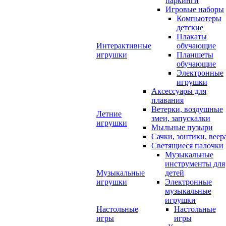
паркинги
Игровые наборы
Компьютеры
детские
Плакаты
Интерактивные
обучающие
игрушки
Планшеты
обучающие
Электронные
игрушки
Аксессуары для
плавания
Ветерки, воздушные
Летние
змеи, запускалки
игрушки
Мыльные пузыри
Сачки, зонтики, веер
Светящиеся палочки
Музыкальные
инструменты для
Музыкальные
детей
игрушки
Электронные
музыкальные
игрушки
Настольные
Настольные
игры
игры