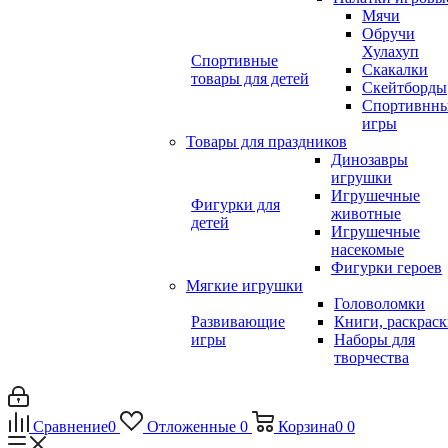
Мячи
Обручи
Хулахуп
Спортивные
Скакалки
товары для детей
Скейтборды
Спортивнн
игры
Товары для праздников
Динозавры
игрушки
Игрушечные
Фигурки для
животные
детей
Игрушечные
насекомые
Фигурки героев
Мягкие игрушки
Головоломки
Развивающие
Книги, раскрас
игры
Наборы для
творчества
Сравнение
0
Отложенные
0
Корзина
0
0