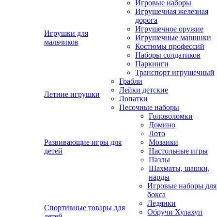
Игровые наборы
Игрушечная железная
дорога
Игрушечное оружие
Игрушки для
Игрушечные машинки
мальчиков
Костюмы профессий
Наборы солдатиков
Паркинги
Транспорт игрушечный
Грабли
Лейки детские
Летние игрушки
Лопатки
Песочные наборы
Головоломки
Домино
Лото
Развивающие игры для
Мозаики
детей
Настольные игры
Пазлы
Шахматы, шашки,
нарды
Игровые наборы для
бокса
Ледянки
Спортивные товары для
Обручи Хулахуп
детей