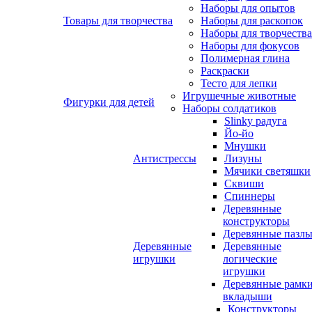
Наборы для опытов
Товары для творчества
Наборы для раскопок
Наборы для творчества
Наборы для фокусов
Полимерная глина
Раскраски
Тесто для лепки
Игрушечные животные
Фигурки для детей
Наборы солдатиков
Slinky радуга
Йо-йо
Мнушки
Антистрессы
Лизуны
Мячики светяшки
Сквиши
Спиннеры
Деревянные
конструкторы
Деревянные пазл
Деревянные
Деревянные
игрушки
логические
игрушки
Деревянные рамк
вкладыши
Конструкторы