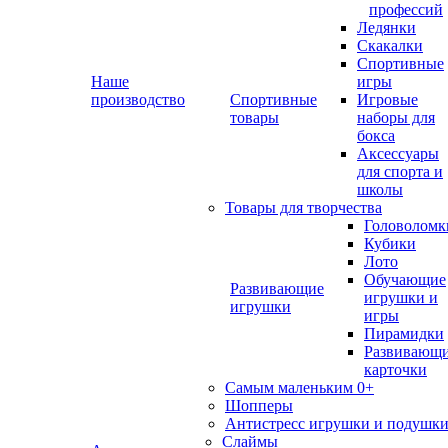
профессий
Ледянки
Скакалки
Спортивные
Наше
игры
производство
Спортивные
Игровые
товары
наборы для
бокса
Аксессуары
для спорта и
школы
Товары для творчества
Головоломк
Кубики
Лото
Обучающие
Развивающие
игрушки и
игрушки
игры
Пирамидки
Развивающ
карточки
Самым маленьким 0+
Шопперы
Антистресс игрушки и подушк
Слаймы