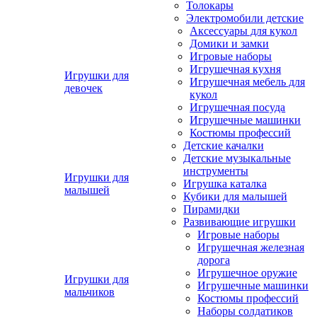
Толокары
Электромобили детские
Аксессуары для кукол
Домики и замки
Игровые наборы
Игрушечная кухня
Игрушки для
Игрушечная мебель для
девочек
кукол
Игрушечная посуда
Игрушечные машинки
Костюмы профессий
Детские качалки
Детские музыкальные
инструменты
Игрушки для
Игрушка каталка
малышей
Кубики для малышей
Пирамидки
Развивающие игрушки
Игровые наборы
Игрушечная железная
дорога
Игрушечное оружие
Игрушки для
Игрушечные машинки
мальчиков
Костюмы профессий
Наборы солдатиков