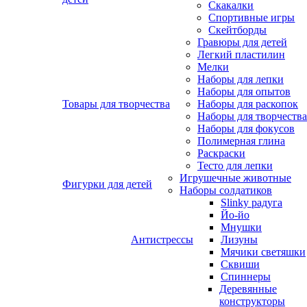
Скакалки
Спортивные игры
Скейтборды
Гравюры для детей
Легкий пластилин
Мелки
Наборы для лепки
Наборы для опытов
Товары для творчества
Наборы для раскопок
Наборы для творчества
Наборы для фокусов
Полимерная глина
Раскраски
Тесто для лепки
Игрушечные животные
Фигурки для детей
Наборы солдатиков
Slinky радуга
Йо-йо
Мнушки
Антистрессы
Лизуны
Мячики светяшки
Сквиши
Спиннеры
Деревянные
конструкторы