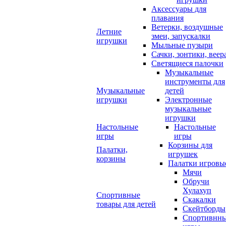
Аксессуары для
плавания
Ветерки, воздушные
Летние
змеи, запускалки
игрушки
Мыльные пузыри
Сачки, зонтики, веер
Светящиеся палочки
Музыкальные
инструменты для
Музыкальные
детей
игрушки
Электронные
музыкальные
игрушки
Настольные
Настольные
игры
игры
Корзины для
Палатки,
игрушек
корзины
Палатки игровы
Мячи
Обручи
Хулахуп
Спортивные
Скакалки
товары для детей
Скейтборды
Спортивнн