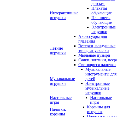
детские
Плакаты
Интерактивные
обучающие
игрушки
Планшеты
обучающие
Электронные
игрушки
Аксессуары для
плавания
Ветерки, воздушные
Летние
змеи, запускалки
игрушки
Мыльные пузыри
Сачки, зонтики, веер
Светящиеся палочки
Музыкальные
инструменты для
Музыкальные
детей
игрушки
Электронные
музыкальные
игрушки
Настольные
Настольные
игры
игры
Корзины для
Палатки,
игрушек
корзины
Палатки игровы