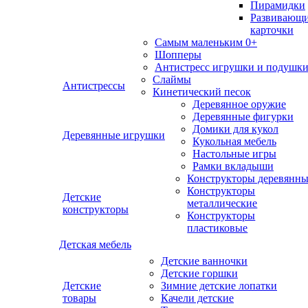
Пирамидки
Развивающ
карточки
Самым маленьким 0+
Шопперы
Антистресс игрушки и подушк
Слаймы
Антистрессы
Кинетический песок
Деревянное оружие
Деревянные фигурки
Домики для кукол
Деревянные игрушки
Кукольная мебель
Настольные игры
Рамки вкладыши
Конструкторы деревянн
Конструкторы
Детские
металлические
конструкторы
Конструкторы
пластиковые
Детская мебель
Детские ванночки
Детские горшки
Детские
Зимние детские лопатки
товары
Качели детские