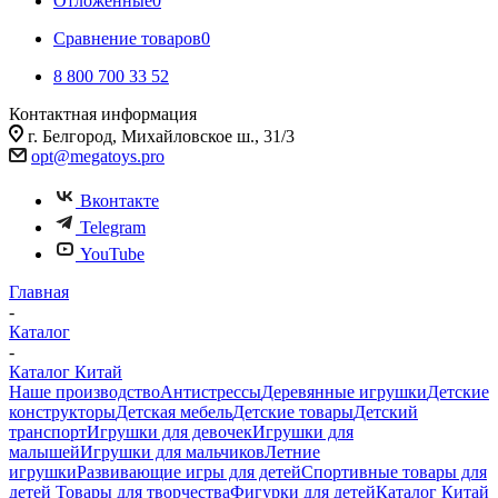
Отложенные
0
Сравнение товаров
0
8 800 700 33 52
Контактная информация
г. Белгород, Михайловское ш., 31/3
opt@megatoys.pro
Вконтакте
Telegram
YouTube
Главная
-
Каталог
-
Каталог Китай
Наше производство
Антистрессы
Деревянные игрушки
Детские
конструкторы
Детская мебель
Детские товары
Детский
транспорт
Игрушки для девочек
Игрушки для
малышей
Игрушки для мальчиков
Летние
игрушки
Развивающие игры для детей
Спортивные товары для
детей
Товары для творчества
Фигурки для детей
Каталог Китай