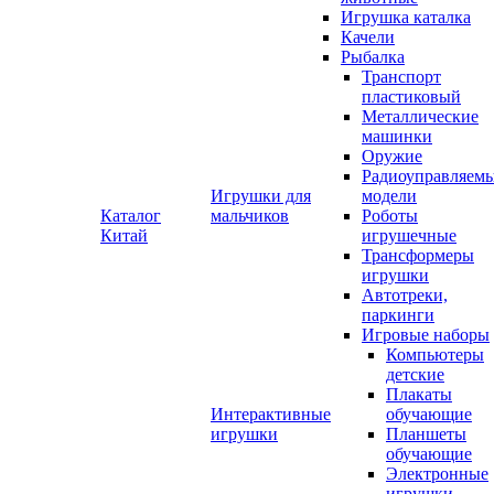
Игрушка каталка
Качели
Рыбалка
Транспорт
пластиковый
Металлические
машинки
Оружие
Радиоуправляем
Игрушки для
модели
Каталог
мальчиков
Роботы
Китай
игрушечные
Трансформеры
игрушки
Автотреки,
паркинги
Игровые наборы
Компьютеры
детские
Плакаты
Интерактивные
обучающие
игрушки
Планшеты
обучающие
Электронные
игрушки