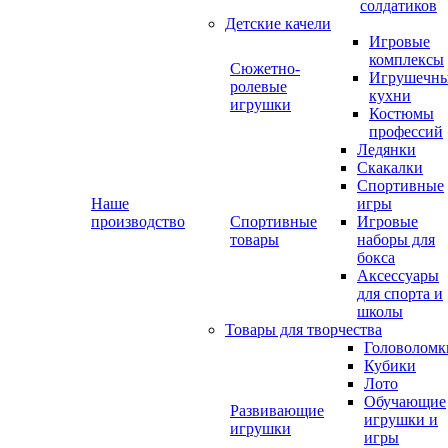
солдатиков
Детские качели
Игровые
комплексы
Сюжетно-
Игрушечн
ролевые
кухни
игрушки
Костюмы
профессий
Ледянки
Скакалки
Спортивные
Наше
игры
производство
Спортивные
Игровые
товары
наборы для
бокса
Аксессуары
для спорта и
школы
Товары для творчества
Головоломк
Кубики
Лото
Обучающие
Развивающие
игрушки и
игрушки
игры