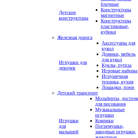
блочные
Конструкторы
Детские
магнитные
конструкторы
Конструкторы
пластиковые,
кубики
Железная дорога
Аксессуары для
кукол
Домики, мебель
для кукол
Игрушки для
Куклы, пупсы
девочек
Игровые наборы
Игрушечная
техника, кухня
Лошадки, пони
Детский транспорт
Мольберты, досточ
для рисования
Музыкальные
игрушки
Игрушки
Коврики
для
Погремушки,
малышей
заводные игрушки,
животные