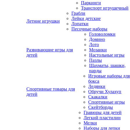
Паркинги
Транспорт игрушечный
Грабли
Лейки детские
Летние игрушки
Лопатки
Песочные наборы
Головоломки
Домино
Лото
Развивающие игры для
Мозаики
детей
Настольные игры
Пазлы
Шахматы, шашки,
нарды
Игровые наборы для
бокса
Ледянки
Спортивные товары для
Обручи Хулахуп
детей
Скакалки
Спортивные игры
Скейтборды
Гравюры для детей
Легкий пластилин
Мелки
Наборы для лепки