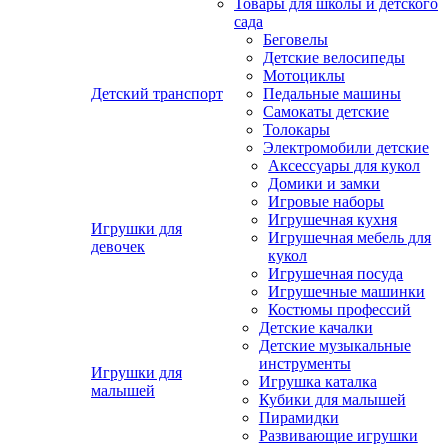
Товары для школы и детского
сада
Беговелы
Детские велосипеды
Мотоциклы
Детский транспорт
Педальные машины
Самокаты детские
Толокары
Электромобили детские
Аксессуары для кукол
Домики и замки
Игровые наборы
Игрушечная кухня
Игрушки для
Игрушечная мебель для
девочек
кукол
Игрушечная посуда
Игрушечные машинки
Костюмы профессий
Детские качалки
Детские музыкальные
инструменты
Игрушки для
Игрушка каталка
малышей
Кубики для малышей
Пирамидки
Развивающие игрушки