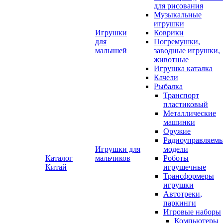
для рисования
Музыкальные
игрушки
Игрушки
Коврики
для
Погремушки,
малышей
заводные игрушки,
животные
Игрушка каталка
Качели
Рыбалка
Транспорт
пластиковый
Металлические
машинки
Оружие
Радиоуправляем
Игрушки для
модели
Каталог
мальчиков
Роботы
Китай
игрушечные
Трансформеры
игрушки
Автотреки,
паркинги
Игровые наборы
Компьютеры