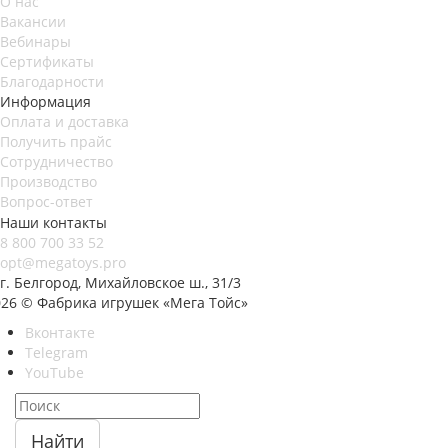
О нас
Вакансии
Вебинары
Сертификаты
Благодарности
Информация
Оплата и доставка
Получить прайс
Сотрудничество
Производство
Вопрос-ответ
Наши контакты
8 800 700 33 52
opt@megatoys.pro
г. Белгород, Михайловское ш., 31/3
026 © Фабрика игрушек «Мега Тойс»
Вконтакте
Telegram
YouTube
Найти