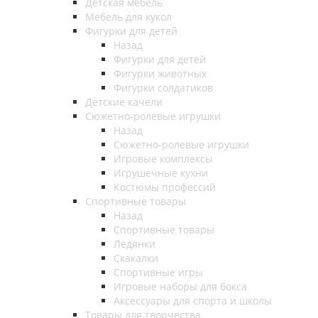
Детская мебель
Мебель для кукол
Фигурки для детей
Назад
Фигурки для детей
Фигурки животных
Фигурки солдатиков
Детские качели
Сюжетно-ролевые игрушки
Назад
Сюжетно-ролевые игрушки
Игровые комплексы
Игрушечные кухни
Костюмы профессий
Спортивные товары
Назад
Спортивные товары
Ледянки
Скакалки
Спортивные игры
Игровые наборы для бокса
Аксессуары для спорта и школы
Товары для творчества