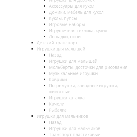
Аксессуары для кукол
Домики, мебель для кукол
Куклы, пупсы
Игровые наборы
Игрушечная техника, кухня
Лошадки, пони
Детский транспорт
Игрушки для малышей
Назад
Игрушки для малышей
Мольберты, досточки для рисования
Музыкальные игрушки
Коврики
Погремушки, заводные игрушки,
животные
Игрушка каталка
Качели
Рыбалка
Игрушки для мальчиков
Назад
Игрушки для мальчиков
Транспорт пластиковый