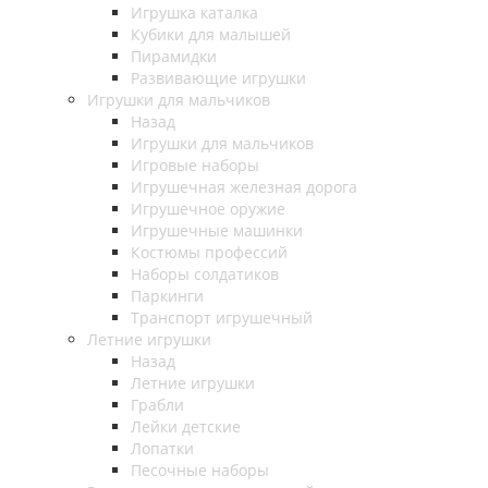
Игрушка каталка
Кубики для малышей
Пирамидки
Развивающие игрушки
Игрушки для мальчиков
Назад
Игрушки для мальчиков
Игровые наборы
Игрушечная железная дорога
Игрушечное оружие
Игрушечные машинки
Костюмы профессий
Наборы солдатиков
Паркинги
Транспорт игрушечный
Летние игрушки
Назад
Летние игрушки
Грабли
Лейки детские
Лопатки
Песочные наборы