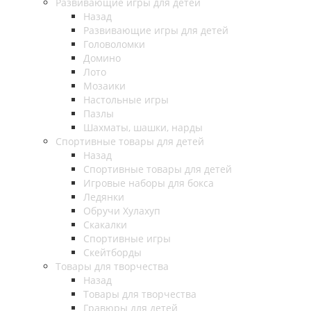
Развивающие игры для детей
Назад
Развивающие игры для детей
Головоломки
Домино
Лото
Мозаики
Настольные игры
Пазлы
Шахматы, шашки, нарды
Спортивные товары для детей
Назад
Спортивные товары для детей
Игровые наборы для бокса
Ледянки
Обручи Хулахуп
Скакалки
Спортивные игры
Скейтборды
Товары для творчества
Назад
Товары для творчества
Гравюры для детей