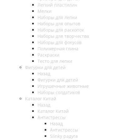
Легкий пластилин
Мелки
Наборы для лепки
Наборы для опытов
Наборы для раскопок
Наборы для творчества
Наборы для фокусов
Полимерная глина
Раскраски
Тесто для лепки
Фигурки для детей
Назад
Фигурки для детей
Игрушечные животные
Наборы солдатиков
Каталог Китай
Назад
Каталог Китай
Антистрессы
Назад
Антистрессы
Slinky радуга