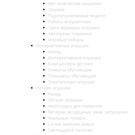
Металлические машинки
Оружие
Радиоуправляемые модели
Роботы игрушечные
Трансформеры игрушки
Автотреки, паркинги
Игровые наборы
Интерактивные игрушки
Назад
Интерактивные игрушки
Компьютеры детские
Плакаты обучающие
Планшеты обучающие
Электронные игрушки
Летние игрушки
Назад
Летние игрушки
Аксессуары для плавания
Ветерки, воздушные змеи, запускалки
Мыльные пузыри
Сачки, зонтики, веера
Светящиеся палочки