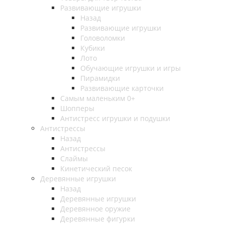
Развивающие игрушки
Назад
Развивающие игрушки
Головоломки
Кубики
Лото
Обучающие игрушки и игры
Пирамидки
Развивающие карточки
Самым маленьким 0+
Шопперы
Антистресс игрушки и подушки
Антистрессы
Назад
Антистрессы
Слаймы
Кинетический песок
Деревянные игрушки
Назад
Деревянные игрушки
Деревянное оружие
Деревянные фигурки