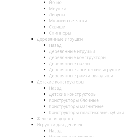
Йо-йо
Мнушки
Лизуны
Мячики светяшки
Сквиши
Спиннеры
Деревянные игрушки
Назад
Деревянные игрушки
Деревянные конструкторы
Деревянные пазлы
Деревянные логические игрушки
Деревянные рамки вкладыши
Детские конструкторы
Назад
Детские конструкторы
Конструкторы блочные
Конструкторы магнитные
Конструкторы пластиковые, кубики
Железная дорога
Игрушки для девочек
Назад
Игрушки для девочек