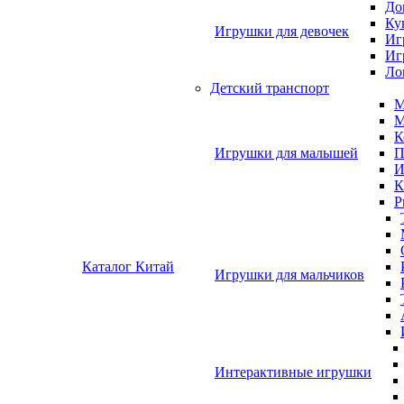
До
Ку
Игрушки для девочек
Иг
Иг
Ло
Детский транспорт
М
М
К
Игрушки для малышей
П
И
К
Р
Каталог Китай
Игрушки для мальчиков
Интерактивные игрушки