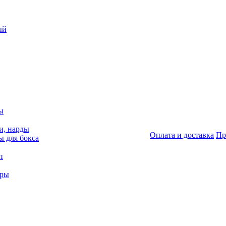
ый
ы
и, нарды
Оплата и доставка
Пр
 для бокса
п
гры