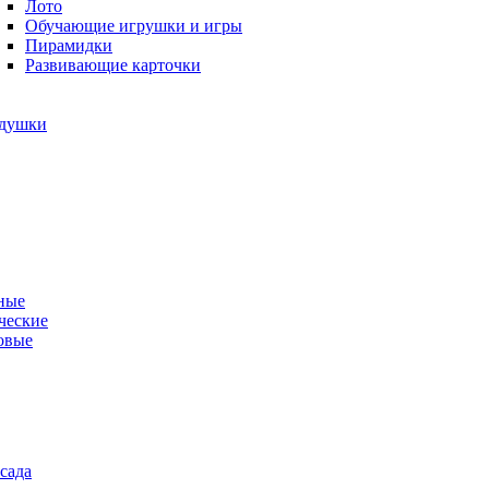
Лото
Обучающие игрушки и игры
Пирамидки
Развивающие карточки
одушки
ные
ческие
овые
сада