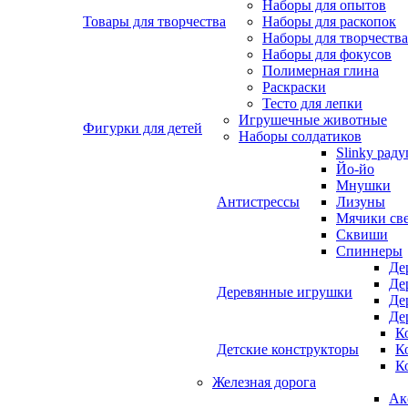
Наборы для опытов
Товары для творчества
Наборы для раскопок
Наборы для творчества
Наборы для фокусов
Полимерная глина
Раскраски
Тесто для лепки
Игрушечные животные
Фигурки для детей
Наборы солдатиков
Slinky раду
Йо-йо
Мнушки
Антистрессы
Лизуны
Мячики св
Сквиши
Спиннеры
Де
Де
Деревянные игрушки
Де
Де
К
Детские конструкторы
К
К
Железная дорога
Ак