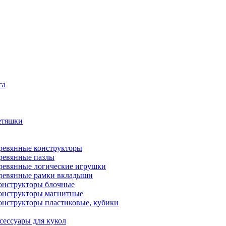
га
етяшки
ревянные конструкторы
ревянные пазлы
ревянные логические игрушки
ревянные рамки вкладыши
онструкторы блочные
онструкторы магнитные
онструкторы пластиковые, кубики
сессуары для кукол