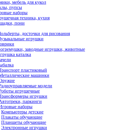
мики, мебель для кукол
клы, пупсы
ровые наборы
рушечная техника, кухня
шадки, пони
ольберты, досточки для рисования
узыкальные игрушки
оврики
огремушки, заводные игрушки, животные
грушка каталка
ачели
ыбалка
Транспорт пластиковый
Металлические машинки
Оружие
Радиоуправляемые модели
Роботы игрушечные
Трансформеры игрушки
Автотреки, паркинги
Игровые наборы
Компьютеры детские
Плакаты обучающие
Планшеты обучающие
Электронные игрушки