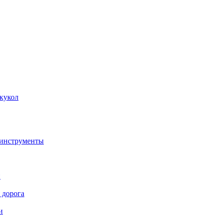
кукол
 инструменты
и
 дорога
и