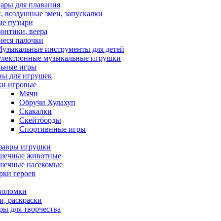
ары для плавания
, воздушные змеи, запускалки
е пузыри
зонтики, веера
иеся палочки
узыкальные инструменты для детей
лектронные музыкальные игрушки
льные игры
ны для игрушек
ки игровые
Мячи
Обручи Хулахуп
Скакалки
Скейтборды
Спортивнные игры
завры игрушки
шечные животные
шечные насекомые
рки героев
воломки
и, раскраски
ры для творчества