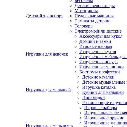
Беговелы
Детские велосипеды
Мотоциклы
Детский транспорт
Педальные машины
Самокаты детские
Толокары
Электромобили детские
Аксессуары для кукол
Домики и замки
Игровые наборы
Игрушечная кухня
Игрушки для девочек
Игрушечная мебель для 
Игрушечная посуда
Игрушечные машинки
Костюмы профессий
Детские качалки
Детские музыкальные
Игрушка каталка
Игрушки для малышей
Кубики для малышей
Пирамидки
Развивающие игрушк
Игровые наборы
Игрушечная железная
Игрушечное оружие
Игрушечные машинк
Игрушки для мальчиков