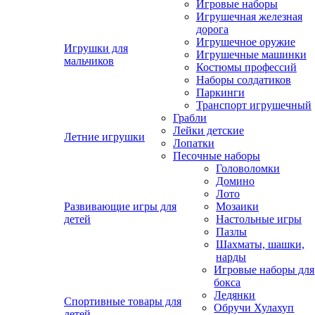
Игровые наборы
Игрушечная железная
дорога
Игрушечное оружие
Игрушки для
Игрушечные машинки
мальчиков
Костюмы профессий
Наборы солдатиков
Паркинги
Транспорт игрушечный
Грабли
Лейки детские
Летние игрушки
Лопатки
Песочные наборы
Головоломки
Домино
Лото
Развивающие игры для
Мозаики
детей
Настольные игры
Пазлы
Шахматы, шашки,
нарды
Игровые наборы для
бокса
Ледянки
Спортивные товары для
Обручи Хулахуп
детей