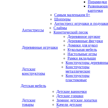
Пирамидки
Развивающ
карточки
Самым маленьким 0+
Шопперы
Антистресс игрушки и подушк
Слаймы
Антистрессы
Кинетический песок
Деревянное оружие
Деревянные фигурки
Домики для кукол
Деревянные игрушки
Кукольная мебель
Настольные игры
Рамки вкладыши
Конструкторы деревянн
Конструкторы
Детские
металлические
конструкторы
Конструкторы
пластиковые
Детская мебель
Детские ванночки
Детские горшки
Детские
Зимние детские лопатки
товары
Качели детские