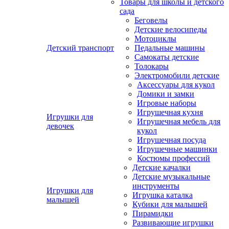
Товары для школы и детского
сада
Беговелы
Детские велосипеды
Мотоциклы
Детский транспорт
Педальные машины
Самокаты детские
Толокары
Электромобили детские
Аксессуары для кукол
Домики и замки
Игровые наборы
Игрушечная кухня
Игрушки для
Игрушечная мебель для
девочек
кукол
Игрушечная посуда
Игрушечные машинки
Костюмы профессий
Детские качалки
Детские музыкальные
инструменты
Игрушки для
Игрушка каталка
малышей
Кубики для малышей
Пирамидки
Развивающие игрушки