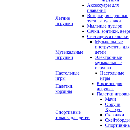
Аксессуары для
плавания
Ветерки, воздушные
Летние
змеи, запускалки
игрушки
Мыльные пузыри
Сачки, зонтики, веер
Светящиеся палочки
Музыкальные
инструменты для
Музыкальные
детей
игрушки
Электронные
музыкальные
игрушки
Настольные
Настольные
игры
игры
Корзины для
Палатки,
игрушек
корзины
Палатки игровы
Мячи
Обручи
Хулахуп
Спортивные
Скакалки
товары для детей
Скейтборды
Спортивнн