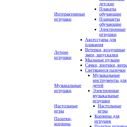
детские
Плакаты
Интерактивные
обучающие
игрушки
Планшеты
обучающие
Электронные
игрушки
Аксессуары для
плавания
Ветерки, воздушные
Летние
змеи, запускалки
игрушки
Мыльные пузыри
Сачки, зонтики, веер
Светящиеся палочки
Музыкальные
инструменты для
Музыкальные
детей
игрушки
Электронные
музыкальные
игрушки
Настольные
Настольные
игры
игры
Корзины для
Палатки,
игрушек
корзины
Палатки игровы