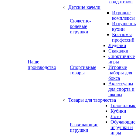
солдатиков
Детские качели
Игровые
комплексы
Сюжетно-
Игрушечн
ролевые
кухни
игрушки
Костюмы
профессий
Ледянки
Скакалки
Спортивные
Наше
игры
производство
Спортивные
Игровые
товары
наборы для
бокса
Аксессуары
для спорта и
школы
Товары для творчества
Головоломк
Кубики
Лото
Обучающие
Развивающие
игрушки и
игрушки
игры