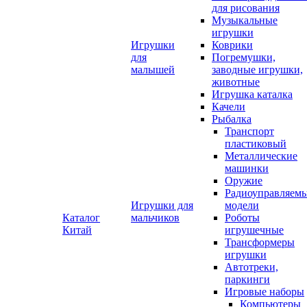
для рисования
Музыкальные
игрушки
Игрушки
Коврики
для
Погремушки,
малышей
заводные игрушки,
животные
Игрушка каталка
Качели
Рыбалка
Транспорт
пластиковый
Металлические
машинки
Оружие
Радиоуправляем
Игрушки для
модели
Каталог
мальчиков
Роботы
Китай
игрушечные
Трансформеры
игрушки
Автотреки,
паркинги
Игровые наборы
Компьютеры