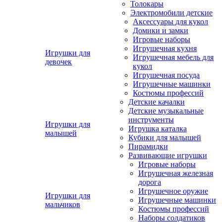
Толокары
Электромобили детские
Аксессуары для кукол
Домики и замки
Игровые наборы
Игрушечная кухня
Игрушки для
Игрушечная мебель для
девочек
кукол
Игрушечная посуда
Игрушечные машинки
Костюмы профессий
Детские качалки
Детские музыкальные
инструменты
Игрушки для
Игрушка каталка
малышей
Кубики для малышей
Пирамидки
Развивающие игрушки
Игровые наборы
Игрушечная железная
дорога
Игрушечное оружие
Игрушки для
Игрушечные машинки
мальчиков
Костюмы профессий
Наборы солдатиков