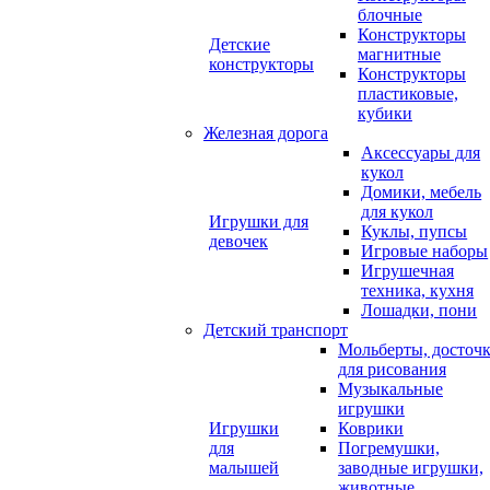
блочные
Конструкторы
Детские
магнитные
конструкторы
Конструкторы
пластиковые,
кубики
Железная дорога
Аксессуары для
кукол
Домики, мебель
для кукол
Игрушки для
Куклы, пупсы
девочек
Игровые наборы
Игрушечная
техника, кухня
Лошадки, пони
Детский транспорт
Мольберты, досточ
для рисования
Музыкальные
игрушки
Игрушки
Коврики
для
Погремушки,
малышей
заводные игрушки,
животные