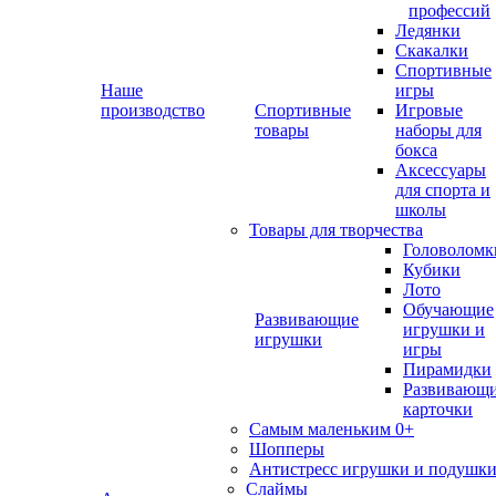
профессий
Ледянки
Скакалки
Спортивные
Наше
игры
производство
Спортивные
Игровые
товары
наборы для
бокса
Аксессуары
для спорта и
школы
Товары для творчества
Головоломк
Кубики
Лото
Обучающие
Развивающие
игрушки и
игрушки
игры
Пирамидки
Развивающ
карточки
Самым маленьким 0+
Шопперы
Антистресс игрушки и подушк
Слаймы