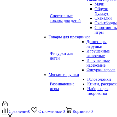
Мячи
Обручи
Хулахуп
Спортивные
Скакалки
товары для детей
Скейтборды
Спортивнн
игры
Товары для праздников
Динозавры
игрушки
Игрушечные
Фигурки для
животные
детей
Игрушечные
насекомые
Фигурки героев
Мягкие игрушки
Головоломки
Развивающие
Книги, раскрас
игры
Наборы для
творчества
Сравнение
0
Отложенные
0
Корзина
0
0