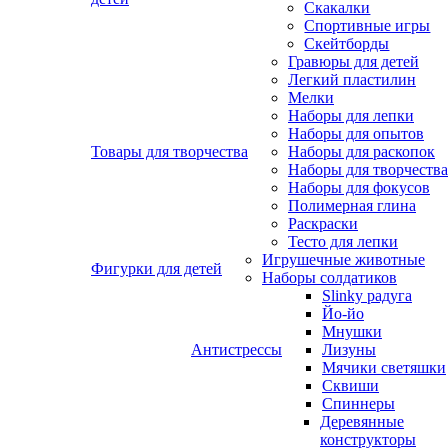
Скакалки
Спортивные игры
Скейтборды
Гравюры для детей
Легкий пластилин
Мелки
Наборы для лепки
Наборы для опытов
Товары для творчества
Наборы для раскопок
Наборы для творчества
Наборы для фокусов
Полимерная глина
Раскраски
Тесто для лепки
Игрушечные животные
Фигурки для детей
Наборы солдатиков
Slinky радуга
Йо-йо
Мнушки
Антистрессы
Лизуны
Мячики светяшки
Сквиши
Спиннеры
Деревянные
конструкторы