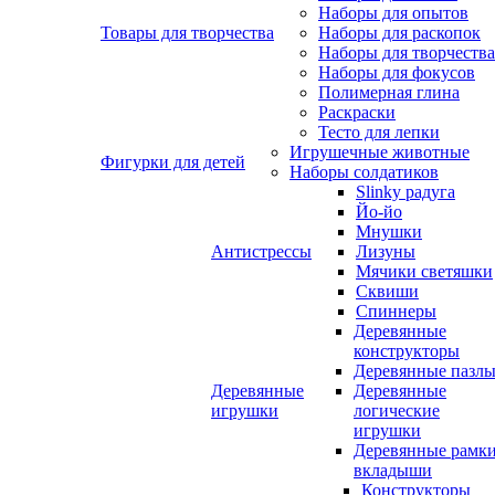
Наборы для опытов
Товары для творчества
Наборы для раскопок
Наборы для творчества
Наборы для фокусов
Полимерная глина
Раскраски
Тесто для лепки
Игрушечные животные
Фигурки для детей
Наборы солдатиков
Slinky радуга
Йо-йо
Мнушки
Антистрессы
Лизуны
Мячики светяшки
Сквиши
Спиннеры
Деревянные
конструкторы
Деревянные пазл
Деревянные
Деревянные
игрушки
логические
игрушки
Деревянные рамк
вкладыши
Конструкторы