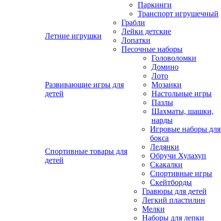
Паркинги
Транспорт игрушечный
Грабли
Лейки детские
Летние игрушки
Лопатки
Песочные наборы
Головоломки
Домино
Лото
Развивающие игры для
Мозаики
детей
Настольные игры
Пазлы
Шахматы, шашки,
нарды
Игровые наборы для
бокса
Ледянки
Спортивные товары для
Обручи Хулахуп
детей
Скакалки
Спортивные игры
Скейтборды
Гравюры для детей
Легкий пластилин
Мелки
Наборы для лепки