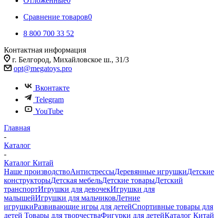
Отложенные
0
Сравнение товаров
0
8 800 700 33 52
Контактная информация
г. Белгород, Михайловское ш., 31/3
opt@megatoys.pro
Вконтакте
Telegram
YouTube
Главная
-
Каталог
-
Каталог Китай
Наше производство
Антистрессы
Деревянные игрушки
Детские
конструкторы
Детская мебель
Детские товары
Детский
транспорт
Игрушки для девочек
Игрушки для
малышей
Игрушки для мальчиков
Летние
игрушки
Развивающие игры для детей
Спортивные товары для
детей
Товары для творчества
Фигурки для детей
Каталог Китай