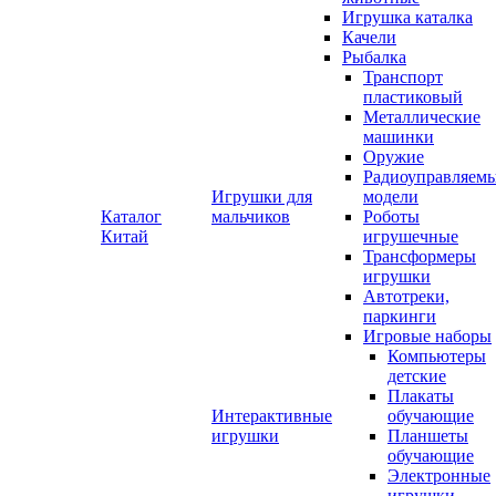
Игрушка каталка
Качели
Рыбалка
Транспорт
пластиковый
Металлические
машинки
Оружие
Радиоуправляем
Игрушки для
модели
Каталог
мальчиков
Роботы
Китай
игрушечные
Трансформеры
игрушки
Автотреки,
паркинги
Игровые наборы
Компьютеры
детские
Плакаты
Интерактивные
обучающие
игрушки
Планшеты
обучающие
Электронные
игрушки