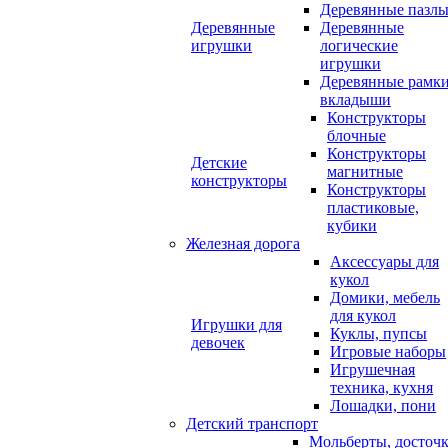
Деревянные пазл
Деревянные
Деревянные
игрушки
логические
игрушки
Деревянные рамк
вкладыши
Конструкторы
блочные
Конструкторы
Детские
магнитные
конструкторы
Конструкторы
пластиковые,
кубики
Железная дорога
Аксессуары для
кукол
Домики, мебель
для кукол
Игрушки для
Куклы, пупсы
девочек
Игровые наборы
Игрушечная
техника, кухня
Лошадки, пони
Детский транспорт
Мольберты, досточ